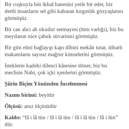
Bir coşkuyla bin ikbal hanesini yerle bir eder, biz
dertli insanların sel gibi kabaran kırgınlık gözyaşlarını
görmüşüz.
Bir can alıcı ah okudur sermayesi (tüm varlığı), biz bu
meydanın nice çabuk süvarisini görmüşüz.
Bir gün elini bağlayıp kapı dibini mekân tutar, itibarlı
makamların sayısız mağrur kimselerini görmüşüz.
İsteklerin kadehi dilenci kâsesine döner, biz bu
meclisin Nabi, çok içki içenlerini görmüşüz.
Şiirin Biçim Yönünden İncelenmesi
Nazım birimi:
beyittir
Ölçüsü:
aruz ölçüsüdür
Kalıbı:
“fâ i lâ tün / fâ i lâ tün / fâ i lâ tün / fâ i lün”
dür.