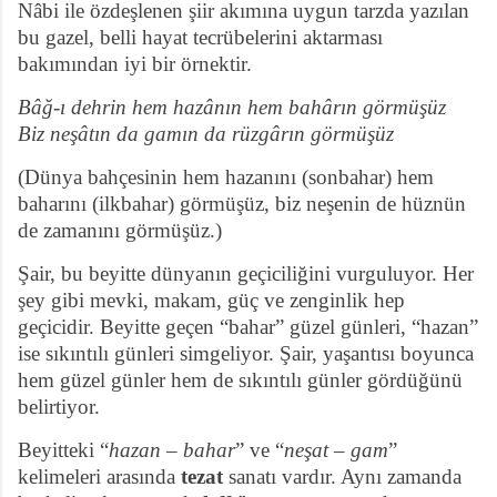
Nâbi ile özdeşlenen şiir akımına uygun tarzda yazılan
bu gazel, belli hayat tecrübelerini aktarması
bakımından iyi bir örnektir.
Bâğ-ı dehrin hem hazânın hem bahârın görmüşüz
Biz neşâtın da gamın da rüzgârın görmüşüz
(Dünya bahçesinin hem
hazanını (sonbahar) hem
baharını (ilkbahar) görmüşüz, biz neşenin de hüznün
de zamanını görmüşüz.)
Şair, bu beyitte dünyanın geçiciliğini vurguluyor. Her
şey gibi mevki, makam, güç ve zenginlik hep
geçicidir. Beyitte geçen “bahar” güzel günleri, “hazan”
ise sıkıntılı günleri simgeliyor. Şair, yaşantısı boyunca
hem güzel günler hem de sıkıntılı günler gördüğünü
belirtiyor.
Beyitteki “
hazan – bahar
” ve “
neşat – gam
”
kelimeleri arasında
tezat
sanatı vardır. Aynı zamanda