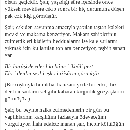
olsun geçicidir. Şair, yaşadığı süre içersinde önce
yüksek mevkilere çıkıp sonra bir hiç durumuna düşen
pek çok kişi görmüştür.
Şair, eskiden savunma amacıyla yapılan taştan kaleleri
mevki ve makama benzetiyor. Makam sahiplerinin
zulmettikleri kişilerin beddualarını ise kale surlarını
yıkmak için kullanılan toplara benzetiyor, teşbih sanatı
var.
Bir hurûşiyle eder bin hâne-i ikbâli pest
Ehl-i derdin seyl-i eşk-i inkisârın görmüşüz
(Bir coşkuyla bin ikbal hanesini yerle bir eder,
biz
dertli insanların sel gibi kabaran kırgınlık gözyaşlarını
görmüşüz.)
Şair, bu beyitte halka zulmedenlerin bir gün bu
yaptıklarının karşılığını fazlasıyla ödeyeceğini
vurguluyor. İlahi adalete inanan şair, hiçbir kötülüğün