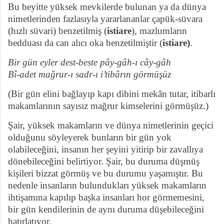
Bu beyitte yüksek mevkilerde bulunan ya da dünya
nimetlerinden fazlasıyla yararlananlar çapük-süvara
(hızlı süvari) benzetilmiş (
istiare
), mazlumların
bedduası da can alıcı oka benzetilmiştir (
istiare)
.
Bir gün eyler dest-beste pây-gâh-ı cây-gâh
Bî-adet mağrur-ı sadr-ı i’tibârın görmüşüz
(Bir gün elini bağlayıp kapı dibini mekân tutar, itibarlı
makamlarının sayısız mağrur kimselerini görmüşüz.)
Şair, yüksek makamların ve dünya nimetlerinin geçici
olduğunu söyleyerek bunların bir gün yok
olabileceğini, insanın her şeyini yitirip bir zavallıya
dönebileceğini belirtiyor. Şair, bu duruma düşmüş
kişileri bizzat görmüş ve bu durumu yaşamıştır. Bu
nedenle insanların bulundukları yüksek makamların
ihtişamına kapılıp başka insanları hor görmemesini,
bir gün kendilerinin de aynı duruma düşebileceğini
hatırlatıyor.