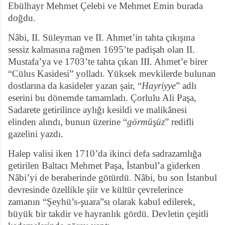
Ebülhayr Mehmet Çelebi ve Mehmet Emin burada
doğdu.
Nâbi, II. Süleyman ve II. Ahmet’in tahta çıkışına
sessiz kalmasına rağmen 1695’te padişah olan II.
Mustafa’ya ve 1703’te tahta çıkan III. Ahmet’e birer
“Cülus Kasidesi” yolladı. Yüksek mevkilerde bulunan
dostlarına da kasideler yazan şair, “
Hayriyye
” adlı
eserini bu dönemde tamamladı. Çorlulu Ali Paşa,
Sadarete getirilince aylığı kesildi ve malikânesi
elinden alındı, bunun üzerine “
görmüşüz
” redifli
gazelini yazdı.
Halep valisi iken 1710’da ikinci defa sadrazamlığa
getirilen Baltacı Mehmet Paşa, İstanbul’a giderken
Nâbi’yi de beraberinde götürdü. Nâbi, bu son İstanbul
devresinde özellikle şiir ve kültür çevrelerince
zamanın “Şeyhü’s-şuara”sı olarak kabul edilerek,
büyük bir takdir ve hayranlık gördü. Devletin çeşitli