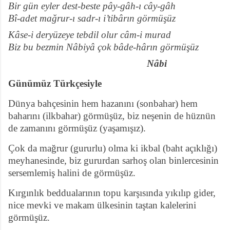
Bir gün eyler dest-beste pây-gâh-ı cây-gâh
Bî-adet mağrur-ı sadr-ı i’tibârın görmüşüz
Kâse-i deryüzeye tebdil olur câm-i murad
Biz bu bezmin Nâbiyâ çok bâde-hârın görmüşüz
Nâbi
Günümüz Türkçesiyle
Dünya bahçesinin hem
hazanını (sonbahar) hem
baharını (ilkbahar) görmüşüz, biz neşenin de hüznün
de zamanını görmüşüz (yaşamışız).
Çok da mağrur (gururlu) olma ki ikbal (baht açıklığı)
meyhanesinde, biz gururdan sarhoş olan binlercesinin
sersemlemiş halini de görmüşüz.
Kırgınlık beddualarının topu karşısında yıkılıp gider,
nice mevki ve makam ülkesinin taştan kalelerini
görmüşüz.