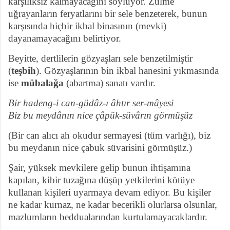
karşılıksız kalmayacağını söylüyor. Zulme
uğrayanların feryatlarını bir sele benzeterek, bunun
karşısında hiçbir ikbal binasının (mevki)
dayanamayacağını belirtiyor.
Beyitte, dertlilerin gözyaşları sele benzetilmiştir
(
teşbih
). Gözyaşlarının bin ikbal hanesini yıkmasında
ise
mübalağa
(abartma) sanatı vardır.
Bir hadeng-i can-güdâz-ı âhtır ser-mâyesi
Biz bu meydânın nice çâpük-süvârın görmüşüz
(Bir can alıcı ah okudur sermayesi (tüm varlığı), biz
bu meydanın nice çabuk süvarisini görmüşüz.)
Şair, yüksek mevkilere gelip bunun ihtişamına
kapılan, kibir tuzağına düşüp yetkilerini kötüye
kullanan kişileri uyarmaya devam ediyor. Bu kişiler
ne kadar kurnaz, ne kadar becerikli olurlarsa olsunlar,
mazlumların beddualarından kurtulamayacaklardır.