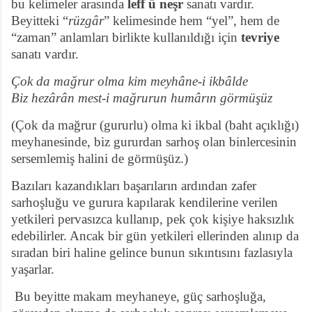
bu kelimeler arasında
leff ü neşr
sanatı vardır.
Beyitteki “
rüzgâr
” kelimesinde hem “yel”, hem de
“zaman” anlamları birlikte kullanıldığı için
tevriye
sanatı vardır.
Çok da mağrur olma kim meyhâne-i ikbâlde
Biz hezârân mest-i mağrurun humârın görmüşüz
(Çok da mağrur (gururlu) olma ki ikbal (baht açıklığı)
meyhanesinde,
biz gururdan sarhoş olan binlercesinin
sersemlemiş halini de görmüşüz.)
Bazıları kazandıkları başarıların ardından zafer
sarhoşluğu ve gurura kapılarak kendilerine verilen
yetkileri pervasızca kullanıp, pek çok kişiye haksızlık
edebilirler. Ancak bir gün yetkileri ellerinden alınıp da
sıradan biri haline gelince bunun sıkıntısını fazlasıyla
yaşarlar.
Bu beyitte makam meyhaneye, güç sarhoşluğa,