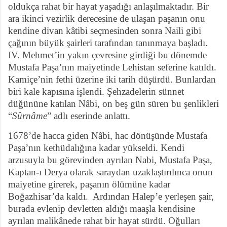
oldukça rahat bir hayat yaşadığı anlaşılmaktadır. Bir
ara ikinci vezirlik derecesine de ulaşan paşanın onu
kendine divan kâtibi seçmesinden sonra Naili gibi
çağının büyük şairleri tarafından tanınmaya başladı.
IV. Mehmet’in yakın çevresine girdiği bu dönemde
Mustafa Paşa’nın maiyetinde Lehistan seferine katıldı.
Kamiçe’nin fethi üzerine iki tarih düşürdü. Bunlardan
biri kale kapısına işlendi. Şehzadelerin sünnet
düğününe katılan Nâbi, on beş gün süren bu şenlikleri
“
Sûrnâme
” adlı eserinde anlattı.
1678’de hacca giden Nâbi, hac dönüşünde Mustafa
Paşa’nın kethüdalığına kadar yükseldi. Kendi
arzusuyla bu görevinden ayrılan Nabi, Mustafa Paşa,
Kaptan-ı Derya olarak saraydan uzaklaştırılınca onun
maiyetine girerek, paşanın ölümüne kadar
Boğazhisar’da kaldı.
Ardından Halep’e yerleşen şair,
burada evlenip devletten aldığı maaşla kendisine
ayrılan malikânede rahat bir hayat sürdü. Oğulları