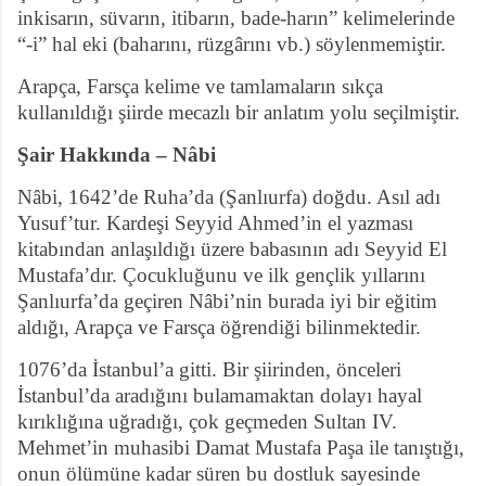
inkisarın, süvarın, itibarın, bade-harın” kelimelerinde
“-i” hal eki (baharını, rüzgârını vb.) söylenmemiştir.
Arapça, Farsça kelime ve tamlamaların sıkça
kullanıldığı şiirde mecazlı bir anlatım yolu seçilmiştir.
Şair Hakkında – Nâbi
Nâbi, 1642’de Ruha’da (Şanlıurfa) doğdu. Asıl adı
Yusuf’tur. Kardeşi Seyyid Ahmed’in el yazması
kitabından anlaşıldığı üzere babasının adı Seyyid El
Mustafa’dır. Çocukluğunu ve ilk gençlik yıllarını
Şanlıurfa’da geçiren Nâbi’nin burada iyi bir eğitim
aldığı, Arapça ve Farsça öğrendiği bilinmektedir.
1076’da İstanbul’a gitti. Bir şiirinden, önceleri
İstanbul’da aradığını bulamamaktan dolayı hayal
kırıklığına uğradığı, çok geçmeden Sultan IV.
Mehmet’in muhasibi Damat Mustafa Paşa ile tanıştığı,
onun ölümüne kadar süren bu dostluk sayesinde