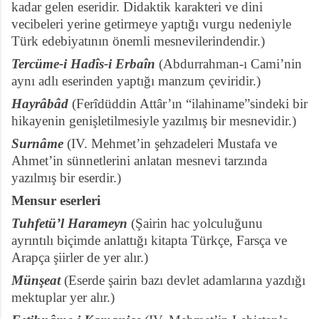
kadar gelen eseridir. Didaktik karakteri ve dini
vecibeleri yerine getirmeye yaptığı vurgu nedeniyle
Türk edebiyatının önemli mesnevilerindendir.)
Tercüme-i Hadîs-i Erbaîn
(Abdurrahman-ı Cami’nin
aynı adlı eserinden yaptığı manzum çeviridir.)
Hayrâbâd
(Ferîdüddin Attâr’ın “ilahiname”sindeki bir
hikayenin genişletilmesiyle yazılmış bir mesnevidir.)
Surnâme
(IV. Mehmet’in şehzadeleri Mustafa ve
Ahmet’in sünnetlerini anlatan mesnevi tarzında
yazılmış bir eserdir.)
Mensur eserleri
Tuhfetü’l Harameyn
(Şairin hac yolculuğunu
ayrıntılı biçimde anlattığı kitapta Türkçe, Farsça ve
Arapça şiirler de yer alır.)
Münşeat
(Eserde şairin bazı devlet adamlarına yazdığı
mektuplar yer alır.)