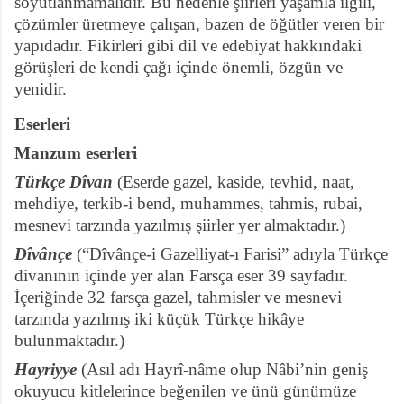
soyutlanmamalıdır. Bu nedenle şiirleri yaşamla ilgili,
çözümler üretmeye çalışan, bazen de öğütler veren bir
yapıdadır. Fikirleri gibi dil ve edebiyat hakkındaki
görüşleri de kendi çağı içinde önemli, özgün ve
yenidir.
Eserleri
Manzum eserleri
Türkçe Dîvan
(Eserde gazel, kaside, tevhid, naat,
mehdiye, terkib-i bend, muhammes, tahmis, rubai,
mesnevi tarzında yazılmış şiirler yer almaktadır.)
Dîvânçe
(“Dîvânçe-i Gazelliyat-ı Farisi” adıyla Türkçe
divanının içinde yer alan Farsça eser 39 sayfadır.
İçeriğinde 32 farsça gazel, tahmisler ve mesnevi
tarzında yazılmış iki küçük Türkçe hikâye
bulunmaktadır.)
Hayriyye
(Asıl adı Hayrî-nâme olup Nâbi’nin geniş
okuyucu kitlelerince beğenilen ve ünü günümüze