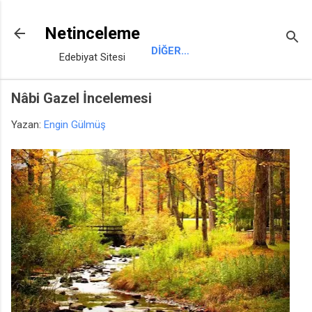
Ana içeriğe atla
Netinceleme
DIĞER…
Edebiyat Sitesi
Nâbi Gazel İncelemesi
Yazan:
Engin Gülmüş