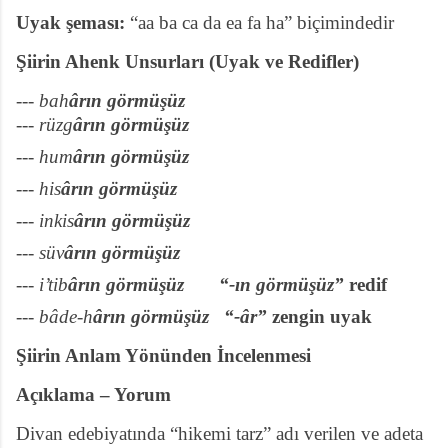
Uyak şeması:
“aa ba ca da ea fa ha” biçimindedir
Şiirin Ahenk Unsurları (Uyak ve Redifler)
--- bah
ârın görmüşüz
--- rüzg
ârın görmüşüz
--- hum
ârın görmüşüz
--- his
ârın görmüşüz
--- inkis
ârın görmüşüz
--- süv
ârın görmüşüz
--- i’tib
ârın görmüşüz
“-ın görmüşüz”
redif
--- bâde-h
ârın görmüşüz
“-âr”
zengin uyak
Şiirin Anlam Yönünden İncelenmesi
Açıklama – Yorum
Divan edebiyatında “hikemi tarz” adı verilen ve adeta