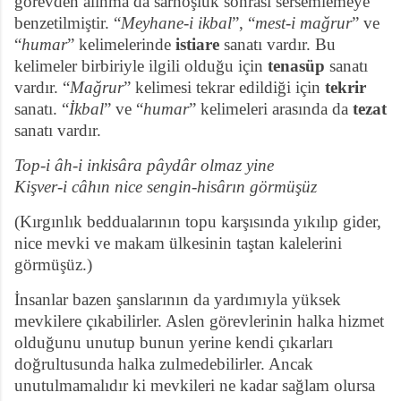
görevden alınma da sarhoşluk sonrası sersemlemeye
benzetilmiştir. “
Meyhane-i ikbal
”, “
mest-i mağrur
” ve
“
humar
” kelimelerinde
istiare
sanatı vardır. Bu
kelimeler birbiriyle ilgili olduğu için
tenasüp
sanatı
vardır. “
Mağrur
” kelimesi tekrar edildiği için
tekrir
sanatı. “
İkbal
” ve “
humar
” kelimeleri arasında da
tezat
sanatı vardır.
Top-i âh-i inkisâra pâydâr olmaz yine
Kişver-i câhın nice sengin-hisârın görmüşüz
(Kırgınlık beddualarının topu karşısında yıkılıp gider,
nice mevki ve makam ülkesinin taştan kalelerini
görmüşüz.)
İnsanlar bazen şanslarının da yardımıyla yüksek
mevkilere çıkabilirler. Aslen görevlerinin halka hizmet
olduğunu unutup bunun yerine kendi çıkarları
doğrultusunda halka zulmedebilirler. Ancak
unutulmamalıdır ki mevkileri ne kadar sağlam olursa