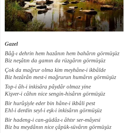
Gazel
Bâğ-ı dehrin hem hazânın hem bahârın görmüşüz
Biz neşâtın da gamın da rüzgârın görmüşüz
Çok da mağrur olma kim meyhâne-i ikbâlde
Biz hezârân mest-i mağrurun humârın görmüşüz
Top-i âh-i inkisâra pâydâr olmaz yine
Kişver-i câhın nice sengin-hisârın görmüşüz
Bir hurûşiyle eder bin hâne-i ikbâli pest
Ehl-i derdin seyl-i eşk-i inkisârın görmüşüz
Bir hadeng-i can-güdâz-ı âhtır ser-mâyesi
Biz bu meydânın nice çâpük-süvârın görmüşüz