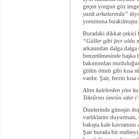
geçen yorgun göz imgesi
yazık arkalarında”
diyo
yorumuna bırakılmıştır.
Buradaki dikkat çekici 
“Güller gibi fecr old
arkasından dalga dalga 
benzetilmesinde başka b
bakımından mutluluğun ve
gülün ömrü gibi kısa s
vardır. Şair, fecrin kıs
Altın kulelerden yine ku
Tekrârını ömrün eder i’
Dizelerinde güneşin doğ
varlıklarını duyurması, 
bakışta kale kavramını a
Şair burada bir realiteyi