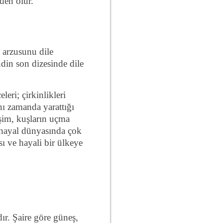
den olur.
a arzusunu dile
ndin son dizesinde dile
eri; çirkinlikleri
nı zamanda yarattığı
aşim, kuşların uçma
a hayal dünyasında çok
sı ve hayali bir ülkeye
ır. Şaire göre güneş,