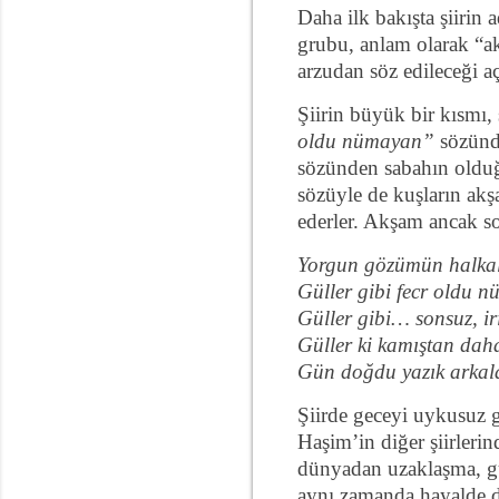
Daha ilk bakışta şiirin 
grubu, anlam olarak “ak
arzudan söz edileceği aç
Şiirin büyük bir kısmı, 
oldu nümayan”
sözünde
sözünden sabahın olduğ
sözüyle de kuşların akşa
ederler. Akşam ancak son
Yorgun gözümün halka
Güller gibi fecr oldu 
Güller gibi… sonsuz, ir
Güller ki kamıştan dah
Gün doğdu yazık arkal
Şiirde geceyi uykusuz g
Haşim’in diğer şiirlerin
dünyadan uzaklaşma, gün
aynı zamanda hayalde de