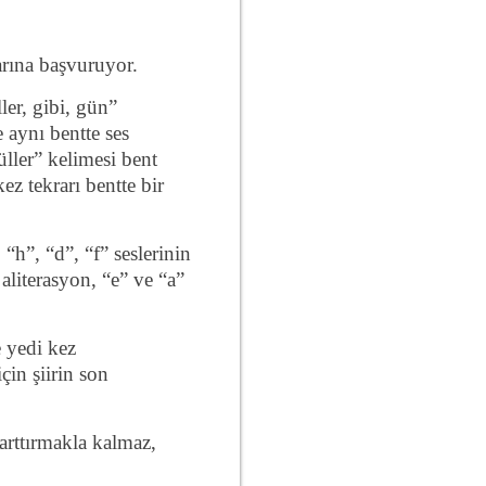
larına başvuruyor.
ler, gibi, gün”
 aynı bentte ses
ller” kelimesi bent
ez tekrarı bentte bir
 “h”, “d”, “f” seslerinin
aliterasyon, “e” ve “a”
 yedi kez
çin şiirin son
arttırmakla kalmaz,