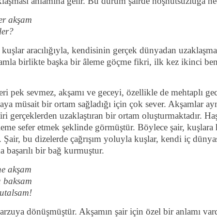
laşması anlamına gelir. Bu durum şairde hoşnutsuzluğa ne
her akşam
ler?
da kuşlar aracılığıyla, kendisinin gerçek dünyadan uzaklaşm
amla birlikte başka bir âleme göçme fikri, ilk kez ikinci be
 pek sevmez, akşamı ve geceyi, özellikle de mehtaplı gecel
aya müsait bir ortam sağladığı için çok sever. Akşamlar ay
airi gerçeklerden uzaklaştıran bir ortam oluşturmaktadır. H
 âleme sefer etmek şeklinde görmüştür. Böylece şair, kuşlar
. Şair, bu dizelerde çağrışım yoluyla kuşlar, kendi iç dünya
a başarılı bir bağ kurmuştur.
ne akşam
ya baksam
utalsam!
 arzuya dönüşmüştür. Akşamın şair için özel bir anlamı vard