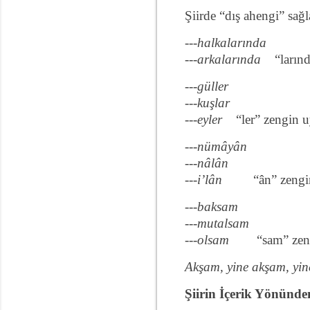
Şiirde “dış ahengi” sağl
---halkalarında
---arkalarında
“ların
---güller
---kuşlar
---eyler
“ler” zengin u
---nümâyân
---nâlân
---i’lân
“ân” zengi
---baksam
---mutalsam
---olsam
“sam” zen
Akşam, yine akşam, yi
Şiirin İçerik Yönünd