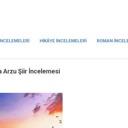
Ana içeriğe atla
 İNCELEMELERI
HIKÂYE İNCELEMELERI
ROMAN İNCEL
 Arzu Şiir İncelemesi