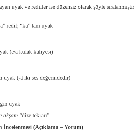
ayan uyak ve redifler ise düzensiz olarak şöyle sıralanmıştır
da” redif; “ka” tam uyak
yak (e/a kulak kafiyesi)
n uyak (-â iki ses değerindedir)
gin uyak
ne akşam
“dize tekrarı”
en İncelenmesi (Açıklama – Yorum)