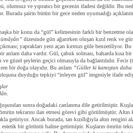
, olumsuz ve yıpratıcı bir gecenin ifadesi değildir. Bu ned
r. Burada şairin bütün bir gece neden uyumadığı açıkla
başka bir konu da “gül” kelimesinin farklı bir benzetme ola
u nümâyân”
dizesinde gün ağarırken oluşan kızıl renk ve gün
çıkması; yaprakları yeni açan kırmızı güle benzetiliyor. Bu
ir anlam daha vardır. Gül, çabuk solması, baharda kısa bir
 güzel şeylerin geçici olmasıyla da bağlantılıdır. Fecir (ta
üren bir doğa olayıdır. Bu anlam
“Güller ki kamıştan daha
a oluşuna duyduğu tepkiyi “inleyen gül” imgesiyle ifade edi
şlar
lân.
uşundan sonra doğadaki canlanma dile getirilmiştir. Kuşlar
ömrün tekrarını ilan etmesi görevi gibi görülmüştür. Altın k
kla getiriyor. Ancak burada, tan kızıllığıyla altın rengini al
, estetik bir görüntü haline getirmiştir. Kuşların ömrün tekra