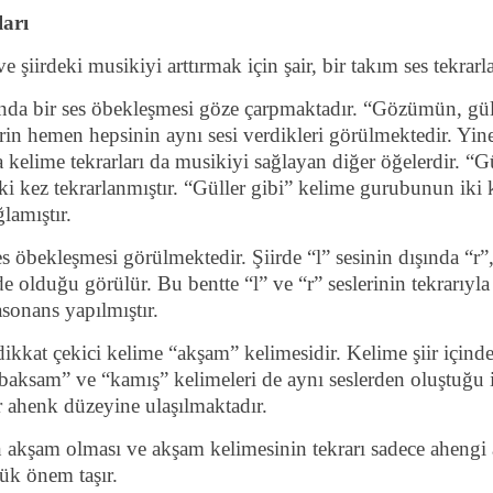
ları
 şiirdeki musikiyi arttırmak için şair, bir takım ses tekrar
afında bir ses öbekleşmesi göze çarpmaktadır. “Gözümün, gül
erin hemen hepsinin aynı sesi verdikleri görülmektedir. Yine
kelime tekrarları da musikiyi sağlayan diğer öğelerdir. “Gü
iki kez tekrarlanmıştır. “Güller gibi” kelime gurubunun iki k
lamıştır.
ses öbekleşmesi görülmektedir. Şiirde “l” sesinin dışında “r”,
 olduğu görülür. Bu bentte “l” ve “r” seslerinin tekrarıyla 
asonans yapılmıştır.
kat çekici kelime “akşam” kelimesidir. Kelime şiir içinde
“baksam” ve “kamış” kelimeleri de aynı seslerden oluştuğu i
 ahenk düzeyine ulaşılmaktadır.
n akşam olması ve akşam kelimesinin tekrarı sadece ahengi 
ük önem taşır.