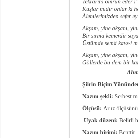
Tekrârını ömrün eder i’
Kuşlar mıdır onlar ki 
Âlemlerimizden sefer ey
Akşam, yine akşam, yi
Bir sırma kemerdir su
Üstümde semâ kavs-i m
Akşam, yine akşam, yi
Göllerde bu dem bir ka
Ahm
Şiirin Biçim Yönünde
Nazım şekli:
Serbest m
Ölçüsü:
Aruz ölçüsünün,
Uyak düzeni:
Belirli 
Nazım birimi:
Benttir.