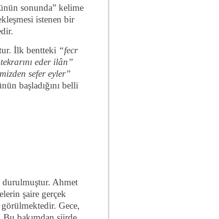
r günün sonunda” kelime
kleşmesi istenen bir
dir.
tur. İlk bentteki
“fecr
tekrarını eder ilân”
mizden sefer eyler”
ünün başladığını belli
de durulmuştur. Ahmet
elerin şaire gerçek
 görülmektedir. Gece,
r. Bu bakımdan şiirde