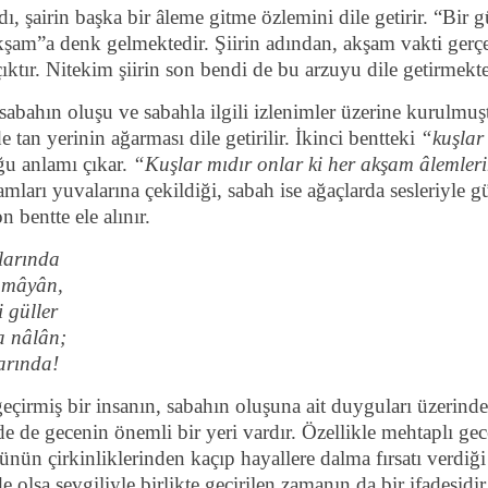
adı, şairin başka bir âleme gitme özlemini dile getirir. “Bi
şam”a denk gelmektedir. Şiirin adından, akşam vakti gerçe
ıktır. Nitekim şiirin son bendi de bu arzuyu dile getirmekte
sabahın oluşu ve sabahla ilgili izlenimler üzerine kurulmuş
 tan yerinin ağarması dile getirilir. İkinci bentteki
“kuşlar 
u anlamı çıkar.
“Kuşlar mıdır onlar ki her akşam âlemleri
mları yuvalarına çekildiği, sabah ise ağaçlarda sesleriyle g
 bentte ele alınır.
larında
nümâyân,
i güller
a nâlân;
arında!
eçirmiş bir insanın, sabahın oluşuna ait duyguları üzerin
de de gecenin önemli bir yeri vardır. Özellikle mehtaplı gec
ün çirkinliklerinden kaçıp hayallere dalma fırsatı verdiği
 olsa sevgiliyle birlikte geçirilen zamanın da bir ifadesidi