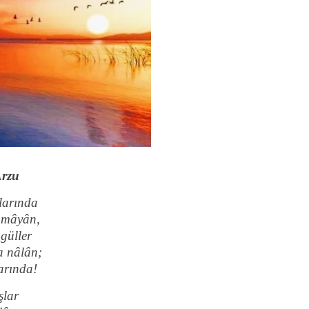
rzu
larında
nümâyân,
 güller
a nâlân;
arında!
şlar