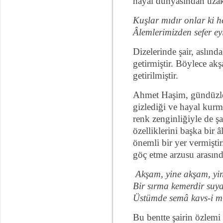
hayal dünyasından uzak
Kuşlar mıdır onlar ki 
Âlemlerimizden sefer ey
Dizelerinde şair, aslın
getirmiştir. Böylece akş
getirilmiştir.
Ahmet Haşim, gündüzleri
gizlediği ve hayal kurm
renk zenginliğiyle de ş
özelliklerini başka bir
önemli bir yer vermiştir
göç etme arzusu arasınd
Akşam, yine akşam, yi
Bir sırma kemerdir su
Üstümde semâ kavs-i m
Bu bentte şairin özlemi