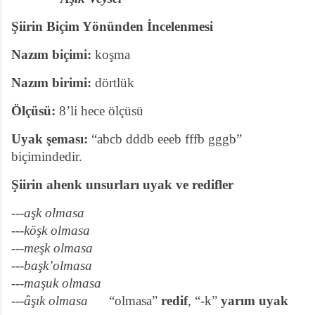
Şiirin Biçim Yönünden İncelenmesi
Nazım biçimi:
koşma
Nazım birimi:
dörtlük
Ölçüsü:
8’li hece ölçüsü
Uyak şeması:
“abcb dddb eeeb fffb gggb”
biçimindedir.
Şiirin ahenk unsurları uyak ve redifler
---aşk olmasa
---köşk olmasa
---meşk olmasa
---başk’olmasa
---maşuk olmasa
---âşık olmasa
“olmasa”
redif
, “-k”
yarım uyak