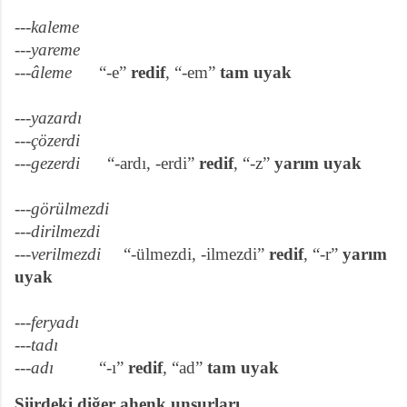
---kaleme
---yareme
---âleme
“-e”
redif
, “-em”
tam uyak
---yazardı
---çözerdi
---gezerdi
“-ardı, -erdi”
redif
, “-z”
yarım uyak
---görülmezdi
---dirilmezdi
---verilmezdi
“-ülmezdi, -ilmezdi”
redif
, “-r”
yarım
uyak
---feryadı
---tadı
---adı
“-ı”
redif
, “ad”
tam uyak
Şiirdeki diğer ahenk unsurları