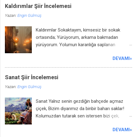
Kaldırımlar Şiir İncelemesi
Yazan:
Engin Gülmüş
Kaldırımlar Sokaktayım, kimsesiz bir sokak
ortasında; Yürüyorum, arkama bakmadan
yürüyorum. Yolumun karanlığa saplanan
noktasında, Sanki beni bekleyen bir hayal
DEVAMI»
görüyorum. Kara gökler kül rengi bulutlarla
kapanık; Evlerin bacasını kolluyor yıldırımlar. İn
cin uykuda, yalnız iki yoldaş uyanık; Biri benim,
Sanat Şiir İncelemesi
biri de serseri kaldırımlar. İçimde damla damla
Yazan:
Engin Gülmüş
bir korku birikiyor; Sanıyorum, her köşe başını
sarmış devler… Üstüme camlarını hep simsiyah
Sanat Yalnız senin gezdiğin bahçede açmaz
dikiyor; Gözüne mil çekilmiş bir âmâ gibi evler.
çiçek, Bizim diyarımız da binbir baharı saklar!
Kaldırımlar, çilekeş yalnızların annesi; Kaldırımlar,
Kolumuzdan tutarak sen istersen bizi çek,
içimde yaşanmış bir insandır. Kaldırımlar, duyulur,
İncinir düz caddede dağda gezen ayaklar. Sen
ses kesilince sesi; Kaldırımlar, içimde kıvrılan bir
DEVAMI»
kubbesinde ince bir mozaik arar da Gezersin
lisandır. Bana düşmez can vermek, yumuşak bir