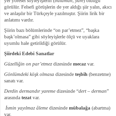
yer yöresel söyleyişlerin (
bulaman, yare
) olduğu
görülür. Felsefi görüşlerin de yer aldığı şiir yalın, akıcı
ve anlaşılır bir Türkçeyle yazılmıştır. Şiirin lirik bir
anlatımı vardır.
Şiirin bazı bölümlerinde “on par’etmez”, “başka
başk’olmasa” gibi söyleyişlerle ölçü ve uyaklara
uyumlu hale getirildiği görülür.
Şiirdeki Edebi Sanatlar
Güzelliğin on par’etmez
dizesinde
mecaz
var.
Gönlümdeki köşk olmasa
dizesinde
teşbih
(benzetme)
sanatı var.
Derdin dermandır yareme
dizesinde “
dert – derman
”
arasında
tezat
var.
İsmin yayılmaz âleme
dizesinde
mübalağa
(abartma)
var.