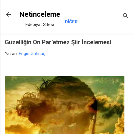
Ana içeriğe atla
Netinceleme
DIĞER…
Edebiyat Sitesi
Güzelliğin On Par’etmez Şiir İncelemesi
Yazan:
Engin Gülmüş