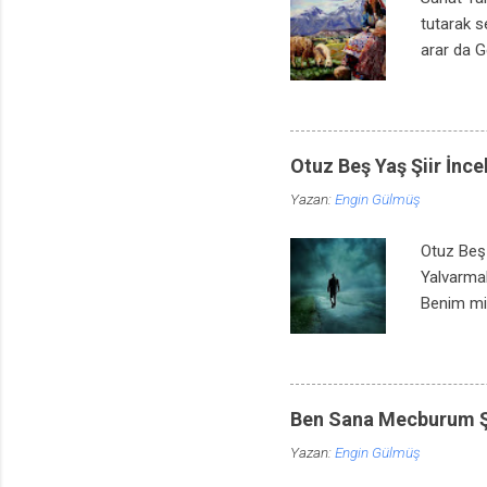
tutarak s
arar da G
bir parça
de kalbim
Bir ürperi
Sen anlay
Otuz Beş Yaş Şiir İnc
zevkini r
Yazan:
Engin Gülmüş
Yazılmamı
Otuz Beş 
Yalvarma
Benim mi 
Yıllar yı
o günler,
meyal şey
ayrıldı b
Ben Sana Mecburum Şi
olduğunu.
Yazan:
Engin Gülmüş
anlarmış.
kuşlar? N