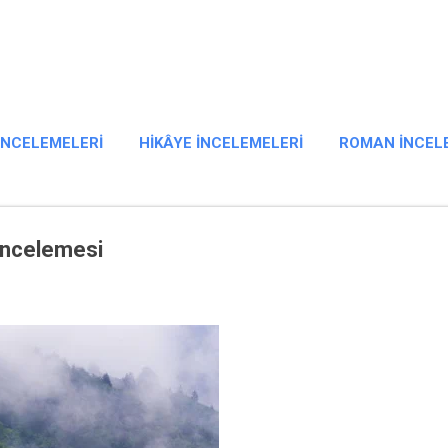
Ana içeriğe atla
 İNCELEMELERI
HIKÂYE İNCELEMELERI
ROMAN İNCEL
 İncelemesi