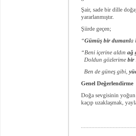
Şair, sade bir dille doğ
yararlanmıştır.
Şiirde geçen;
“
Gümüş bir dumanl
a 
“Beni içerine aldın
ağ 
Doldun gözlerime
bir
Ben de güneş gibi,
yü
Genel Değerlendirme
Doğa sevgisinin yoğun o
kaçıp uzaklaşmak, yayl