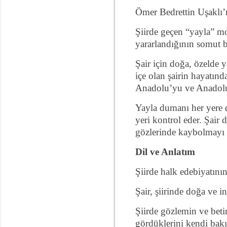
Ömer Bedrettin Uşaklı’n
Şiirde geçen “yayla” mo
yararlandığının somut bi
Şair için doğa, özelde y
içe olan şairin hayatınd
Anadolu’yu ve Anadolu i
Yayla dumanı her yere da
yeri kontrol eder. Şair
gözlerinde kaybolmayı 
Dil ve Anlatım
Şiirde halk edebiyatının
Şair, şiirinde doğa ve in
Şiirde gözlemin ve betim
gördüklerini kendi bakış