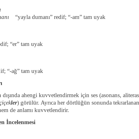
ı
manı
“yayla dumanı” redif; “-am” tam uyak
edif; “er” tam uyak
dif; “-ağ” tam uyak
ı
n dışında ahengi kuvvetlendirmek için ses (asonans, aliteras
 çiçek
ler
) görülür. Ayrıca her dörtlüğün sonunda tekrarlan
em de anlamı kuvvetlendirir.
n İncelenmesi