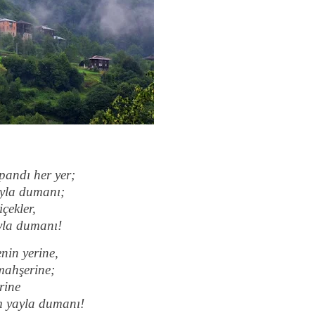
andı her yer;
ayla dumanı;
içekler,
ayla dumanı!
nin yerine,
mahşerine;
rine
m yayla dumanı!