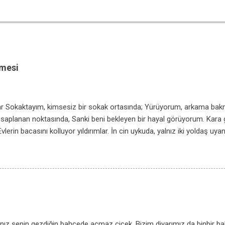
emesi
lar Sokaktayım, kimsesiz bir sokak ortasında; Yürüyorum, arkama b
 saplanan noktasında, Sanki beni bekleyen bir hayal görüyorum. Kara gö
vlerin bacasını kolluyor yıldırımlar. İn cin uykuda, yalnız iki yoldaş uyanı
ar. İçimde damla damla bir korku birikiyor; Sanıyorum, her köşe başın
 hep simsiyah dikiyor; Gözüne mil çekilmiş bir âmâ gibi evler. Kaldırımla
r, içimde yaşanmış bir insandır. Kaldırımlar, duyulur, ses kesilince sesi;
dır. Bana düşmez can vermek, yumuşak bir kucakta; Ben bu kaldırımlar
ah olmasın, bu karanlık sokakta; Bu karanlık sokakta bitmesin yolcu
n gideyim yol gitsin; İki yanımda aksın bir sel gibi fenerler. Tak, tak, ay
nız senin gezdiğin bahçede açmaz çiçek, Bizim diyarımız da binbir b