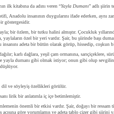
ın ilk kitabına da adını veren “
Yayla Dumanı
” adlı şiirin
tifi, Anadolu insanının duygularını ifade ederken, aynı z
r göstergesidir.
ayla; bir özlem, bir tutku halini almıştır. Çocukluk yıllarınd
a, yaylaların özel bir yeri vardır. Şair, bu şiirinde başı dum
nsanını adeta bir bütün olarak görüp, hissedip, coşkun bir
ğılır; karlı dağlara, yeşil çam ormanına, sarıçiçeklere, sür
 de yayla dumanı gibi olmak istiyor; onun gibi olup sevgilin
düşlüyor.
 dil ve söyleyiş özellikleri görülür.
sanı lirik bir anlatımla iç içe betimlemiştir.
lemenin önemli bir etkisi vardır. Şair, doğayı bir ressam tit
 açısına göre yorumlamış ve adeta tablo çizer gibi şiirini y