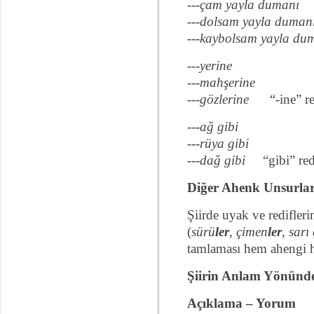
---çam yayla dumanı
---dolsam yayla duman
---kaybolsam yayla du
---yerine
---mahşerine
---gözlerine
“-ine” r
---ağ gibi
---rüya gibi
---dağ gibi
“gibi” re
Diğer Ahenk Unsurlar
Şiirde uyak ve redifleri
(
sürü
ler
, çimen
ler
, sarı
tamlaması hem ahengi h
Şiirin Anlam Yönünde
Açıklama – Yorum