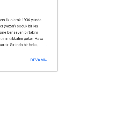
ın ilk olarak 1936 yılında
cı (yazar) soğuk bir kış
isine benzeyen birtakım
cının dikkatini çeker. Hava
ır. Sırtında bir hırka,
unu merak eder ve genç
ını, polisin kendilerini
DEVAMI»
yler. Anlatıcı, daha sonra
lür. Sabahçı kahvelerini
ğunu düşünür. Hikâyedeki...