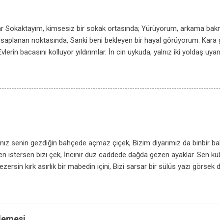
lar Sokaktayım, kimsesiz bir sokak ortasında; Yürüyorum, arkama b
 saplanan noktasında, Sanki beni bekleyen bir hayal görüyorum. Kara gö
vlerin bacasını kolluyor yıldırımlar. İn cin uykuda, yalnız iki yoldaş uyanı
ar. İçimde damla damla bir korku birikiyor; Sanıyorum, her köşe başın
 hep simsiyah dikiyor; Gözüne mil çekilmiş bir âmâ gibi evler. Kaldırımla
r, içimde yaşanmış bir insandır. Kaldırımlar, duyulur, ses kesilince sesi;
dır. Bana düşmez can vermek, yumuşak bir kucakta; Ben bu kaldırımlar
ah olmasın, bu karanlık sokakta; Bu karanlık sokakta bitmesin yolcu
n gideyim yol gitsin; İki yanımda aksın bir sel gibi fenerler. Tak, tak, ay
nız senin gezdiğin bahçede açmaz çiçek, Bizim diyarımız da binbir b
en istersen bizi çek, İncinir düz caddede dağda gezen ayaklar. Sen k
ezersin kırk asırlık bir mabedin içini, Bizi sarsar bir sülüs yazı görsek
 yeşil çini… Sen raksına dalarken için titrer derinden Çiçekli bir sahned
izi kımıldatır yerinden Toprağa diz vuruşu dağ gibi bir zeybeğin. Fırtın
ş getirir senin sinirlerine, Istırap çekenlerin acıklı nefesleri Bizde geçe
an bir gözle süzersin uzun uzun Yabancı bir şehirde bir kadın heykelin
elemesi