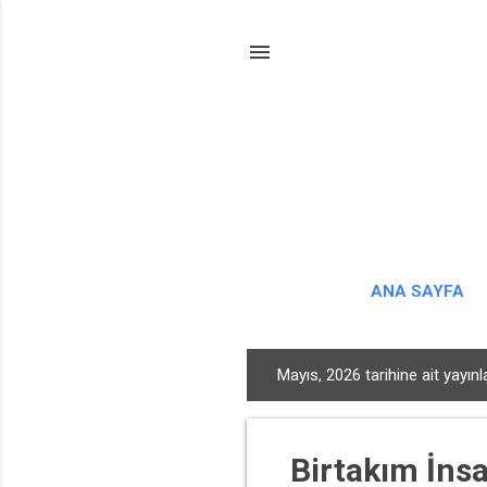
ANA SAYFA
Mayıs, 2026 tarihine ait yayınl
K
a
y
Birtakım İns
ı