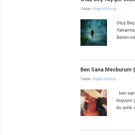
zevkini r
Yazan:
Engin Gülmüş
Yazılmamı
Otuz Beş 
Yalvarma
Benim mi 
Yıllar yı
o günler,
meyal şey
ayrıldı b
Ben Sana Mecburum Şi
olduğunu.
Yazan:
Engin Gülmüş
anlarmış.
kuşlar? N
ben sana
büyüyor g
bu şehir 
yağmur k
akşamüstü
hayat çık