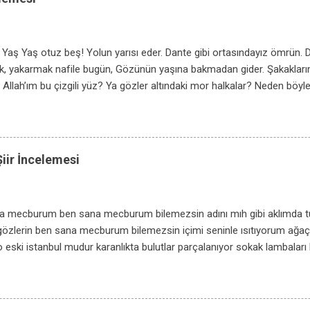
uhumuzun Görünce bir köylünün kıvrılmayan belini… Başka sanat bilme
ş bir destan gibi Anadolu’muz. Arkadaş, biz bu yolda türküler tutturur
Yaş Yaş otuz beş! Yolun yarısı eder. Dante gibi ortasındayız ömrün. D
k, yakarmak nafile bugün, Gözünün yaşına bakmadan gider. Şakakları
Allah’ım bu çizgili yüz? Ya gözler altındaki mor halkalar? Neden bö
lı dost bildiğim aynalar? Zamanla nasıl değişiyor insan! Hangi resmim
 o şevk, o heyecan? Bu güler yüzlü adam ben değilim; Yalandır kaygıs
lerden ilk aşkımız; Hatırası bile yabancı gelir. Hayata beraber başladığ
ir bir; Gittikçe artıyor yalnızlığımız. Gökyüzünün başka rengi de varmış!
ir İncelemesi
 Su insanı boğar, ateş yakarmış! Her doğan günün bir dert olduğunu 
 Ayva sarı nar kırmızı sonbahar! Her yıl biraz daha benimsediğim. N
erden ç...
 mecburum ben sana mecburum bilemezsin adını mıh gibi aklımda 
özlerin ben sana mecburum bilemezsin içimi seninle ısıtıyorum ağaç
o eski istanbul mudur karanlıkta bulutlar parçalanıyor sokak lambaları 
okusu ben sana mecburum sen yoksun sevmek kimi zaman rezilce ko
 ansızın yorulur tutsak ustura ağzında yaşamaktan kimi zaman ellerin
arır yaşamasından hangi kapıyı çalsa kimi zaman arkasında yalnızlığın 