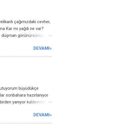
yiz, karşımızda dururken
ken Sana uğurlar o...
elikanlı çağımızdaki cevher,
ma Kar mı yağdı ne var?
yle düşman görünürsünüz,
e baksam ben değilim. Nerde
DEVAMI»
ız olduğum yalan. Hayal
ımız, Dostlarla da yollar
 Geç fark ettim taşın sert
İnsan bu yaşa gelince
e dönüp duruyor havada
tutuyorum büyüdükçe
lar sonbahara hazırlanıyor
birden yanıyor kaldırımlarda
rkuludur insan bir
DEVAMI»
i kırar tutkusu birkaç
hınzır uğultusu fatih’te