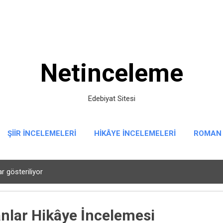
Ana içeriğe atla
Netinceleme
Edebiyat Sitesi
ŞIIR İNCELEMELERI
HIKÂYE İNCELEMELERI
ROMAN 
ar gösteriliyor
anlar Hikâye İncelemesi