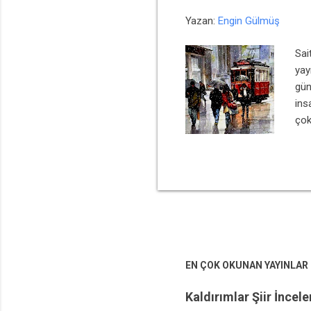
t
Yazan:
Engin Gülmüş
l
a
Sai
r
yay
gün
ins
çok
aya
ada
kah
kon
kap
EN ÇOK OKUNAN YAYINLAR
Kaldırımlar Şiir İncel